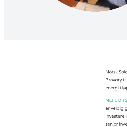
Norsk Sol
Brovary i 
energi i l
NEFCO sa
er veldig 
investere 
senior in