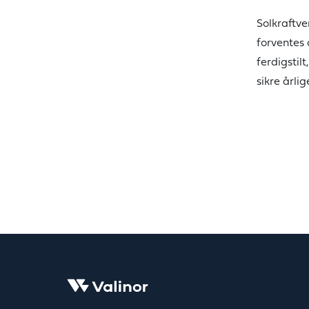
Solkraftve
forventes 
ferdigstil
sikre årli