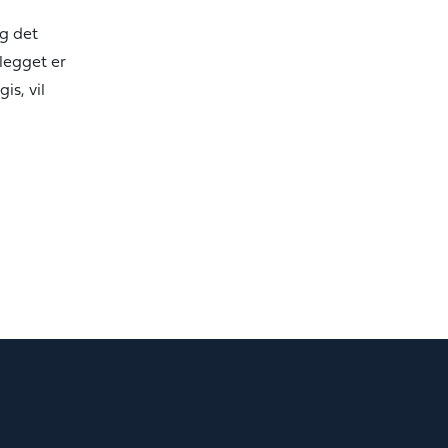
og det
nlegget er
is, vil