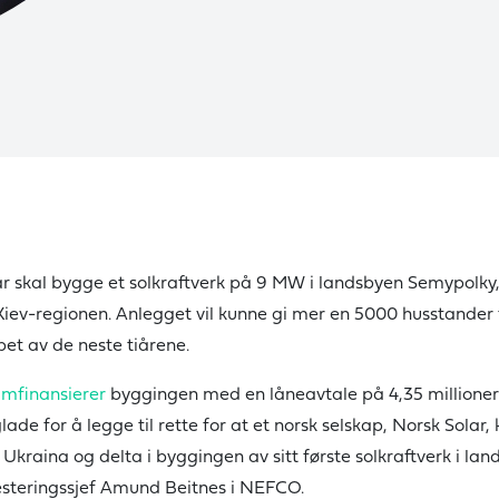
ar skal bygge et solkraftverk på 9 MW i landsbyen Semypolky
Kiev-regionen. Anlegget vil kunne gi mer en 5000 husstander
øpet av de neste tiårene.
mfinansierer
byggingen med en låneavtale på 4,35 millioner 
glade for å legge til rette for at et norsk selskap, Norsk Solar,
i Ukraina og delta i byggingen av sitt første solkraftverk i land
vesteringssjef Amund Beitnes i NEFCO.