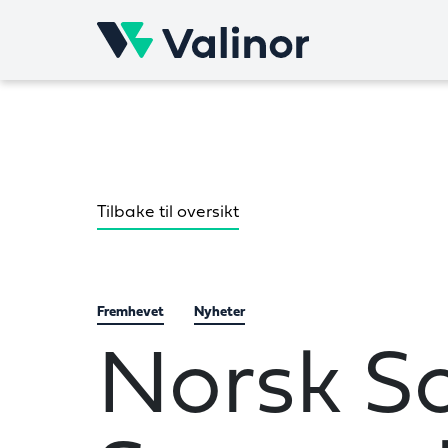
Skip
to
content
Tilbake til oversikt
Fremhevet
Nyheter
Norsk So