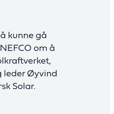
r å kunne gå
NEFCO om å
lkraftverket,
ig leder Øyvind
sk Solar.