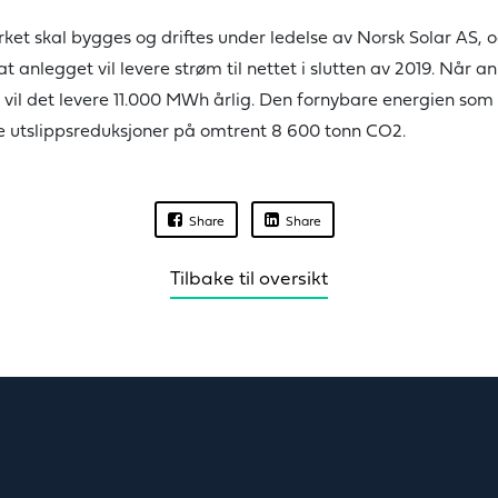
rket skal bygges og driftes under ledelse av Norsk Solar AS, 
at anlegget vil levere strøm til nettet i slutten av 2019. Når a
t, vil det levere 11.000 MWh årlig. Den fornybare energien som g
ge utslippsreduksjoner på omtrent 8 600 tonn CO2.
Share
Share
Tilbake til oversikt