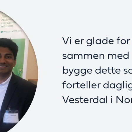
Vi er glade fo
sammen med 
bygge dette so
forteller dagl
Vesterdal i Nor