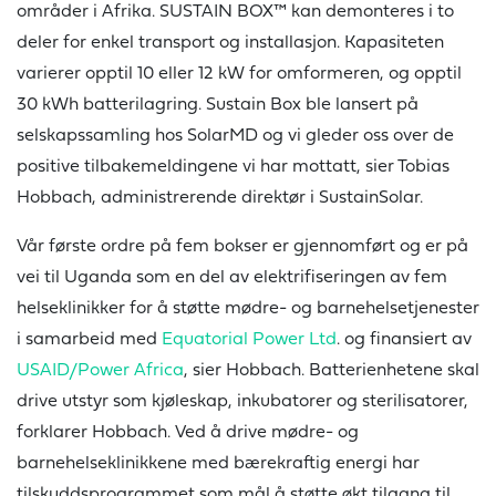
områder i Afrika. SUSTAIN BOX™ kan demonteres i to
deler for enkel transport og installasjon. Kapasiteten
varierer opptil 10 eller 12 kW for omformeren, og opptil
30 kWh batterilagring. Sustain Box ble lansert på
selskapssamling hos SolarMD og vi gleder oss over de
positive tilbakemeldingene vi har mottatt, sier Tobias
Hobbach, administrerende direktør i SustainSolar.
Vår første ordre på fem bokser er gjennomført og er på
vei til Uganda som en del av elektrifiseringen av fem
helseklinikker for å støtte mødre- og barnehelsetjenester
i samarbeid med
Equatorial Power Ltd
. og finansiert av
USAID/Power Africa
, sier Hobbach. Batterienhetene skal
drive utstyr som kjøleskap, inkubatorer og sterilisatorer,
forklarer Hobbach. Ved å drive mødre- og
barnehelseklinikkene med bærekraftig energi har
tilskuddsprogrammet som mål å støtte økt tilgang til