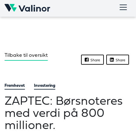
Skip
to
content
Tilbake til oversikt
Share
Share
Fremhevet
Investering
ZAPTEC: Børsnoteres
med verdi på 800
millioner.