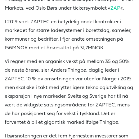
Markets, ved Oslo Børs under tickersymbolet «
ZAP
«.
I 2019 vant ZAPTEC en betydelig andel kontrakter i
markedet for større ladesystemer i borettslag, sameier,
kommuner og bedrifter. I fjor endte omsetningen på
156MNOK med et årsresultat på 31,7MNOK.
Vi regner med en organisk vekst på mellom 35 og 50%
de neste årene, sier Anders Thingbø, daglig leder i
ZAPTEC. 10 % av omsetningen var utenfor Norge i 2019,
men skal øke i takt med ytterligere teknologiutvikling og
ekspansjon i nye markeder. Sveits og Sverige har til nå
vært de viktigste satsingsområdene for ZAPTEC, mens
de har posisjonert seg for vekst i Tyskland. Det er
forventet å bli et gigantisk marked ifølge Thingbø.
I børsnoteringen er det fem hjørnestein investorer som