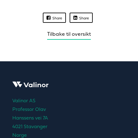
Share
Share
Tilbake til oversikt
Valinor AS
Professor Olav
Hanssens vei 7A
4021 Stavanger
Norge