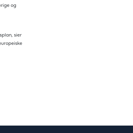
erige og
splan, sier
 europeiske