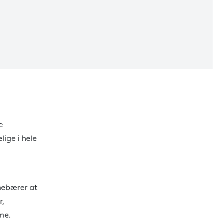
e
lige i hele
nnebærer at
r,
me.