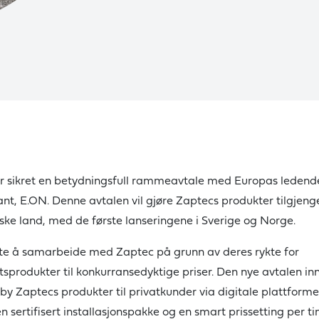
r sikret en betydningsfull rammeavtale med Europas ledend
nt, E.ON. Denne avtalen vil gjøre Zaptecs produkter tilgjenge
ske land, med de første lanseringene i Sverige og Norge.
te å samarbeide med Zaptec på grunn av deres rykte for
tsprodukter til konkurransedyktige priser. Den nye avtalen i
ilby Zaptecs produkter til privatkunder via digitale plattforme
en sertifisert installasjonspakke og en smart prissetting per ti