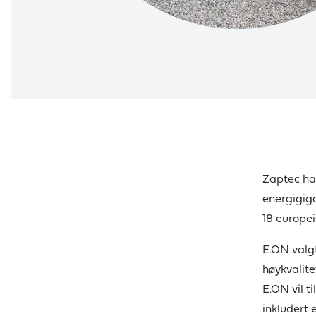
Zaptec ha
energigiga
18 europei
E.ON valg
høykvalite
E.ON vil t
inkludert 