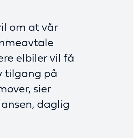
il om at vår
ammeavtale
ere elbiler vil få
v tilgang på
mover, sier
ansen, daglig