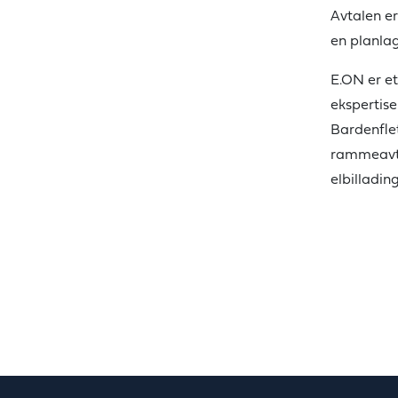
Avtalen er
en planlag
E.ON er e
ekspertise
Bardenflet
rammeavtal
elbilladin