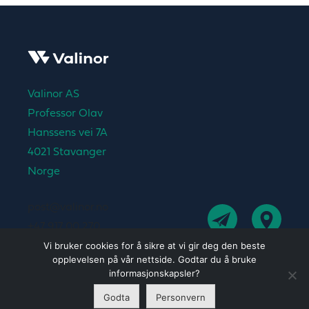
Valinor AS
Professor Olav
Hanssens vei 7A
4021 Stavanger
Norge
post@valinor.no
+47 917 00 270
Vi bruker cookies for å sikre at vi gir deg den beste
opplevelsen på vår nettside. Godtar du å bruke
informasjonskapsler?
Personvern
Godta
Personvern