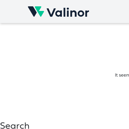
Skip
to
content
It see
Search