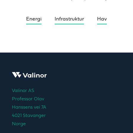
Energi
Infrastruktur
Hav
Valinor AS
Professor Olav
Hanssens vei 7A
4021 Stavanger
Norge