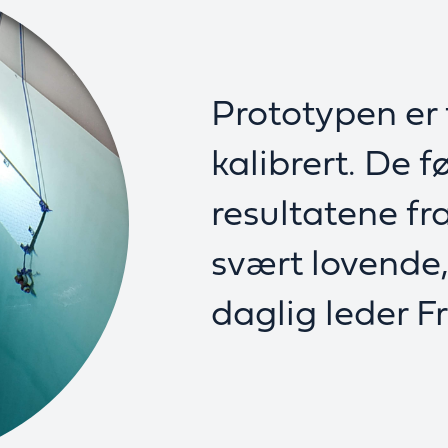
Prototypen er f
kalibrert. De f
resultatene fra 
svært lovende, 
daglig leder F