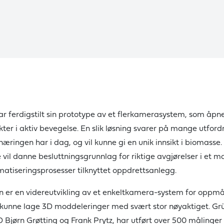
 ferdigstilt sin prototype av et flerkamerasystem, som åpne
ter i aktiv bevegelse. En slik løsning svarer på mange utford
æringen har i dag, og vil kunne gi en unik innsikt i biomasse.
vil danne besluttningsgrunnlag for riktige avgjørelser i et m
matiseringsprosesser tilknyttet oppdrettsanlegg.
n er en videreutvikling av et enkeltkamera-system for oppmå
kunne lage 3D moddeleringer med svært stor nøyaktiget. Gr
 Bjørn Grøtting og Frank Prytz, har utført over 500 målinge