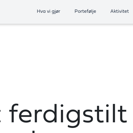
Hva vi gjør
Portefølje
Aktivitet
ferdigstilt