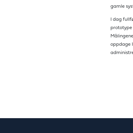
gamle syst
I dag full
prototype
Målingene 
oppdage lu
administr