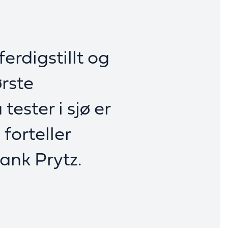
erdigstillt og
ørste
tester i sjø er
forteller
rank Prytz.