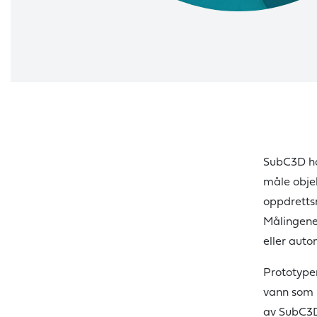
SubC3D har
måle objek
oppdrettsn
Målingene 
eller auto
Prototype
vann som 
av SubC3D