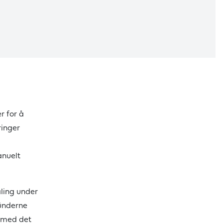
r for å
ringer
anuelt
ling under
ünderne
r med det