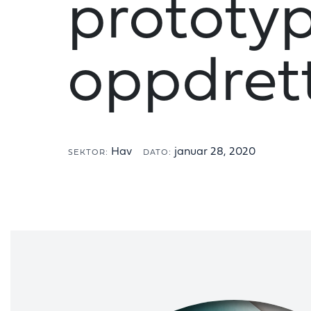
prototy
oppdret
Hav
januar 28, 2020
SEKTOR:
DATO: