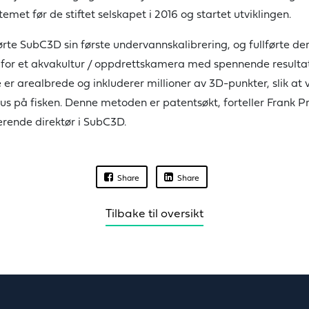
emet før de stiftet selskapet i 2016 og startet utviklingen.
førte SubC3D sin første undervannskalibrering, og fullførte d
 for et akvakultur / oppdrettskamera med spennende resultat
er arealbrede og inkluderer millioner av 3D-punkter, slik at 
s på fisken. Denne metoden er patentsøkt, forteller Frank Pr
erende direktør i SubC3D.
Share
Share
Tilbake til oversikt