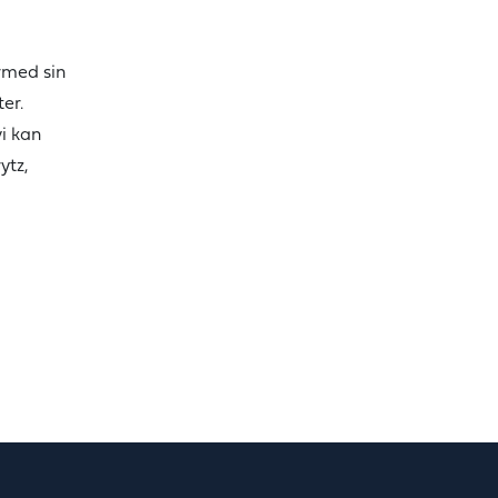
ermed sin
er.
vi kan
ytz,