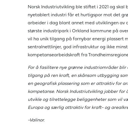
Norsk Industriutvikling ble stiftet i 2021 og skal 
nyetablert industri får et hurtigspor mot det grø
arbeider i dag blant annet med utviklingen av 
største industripark i Orkland kommune på ove
vil ha unik tilgang på fornybar energi plassert 
sentralnettlinjer, god infrastruktur og ikke minst
kompetansearbeidskraft fra Trondheimsregione
For å fasilitere nye grønne industriområder blir
tilgang på ren kraft, en skånsom utbygging so
en geografisk plassering som er attraktiv for a
kompetanse. Norsk Industriutvikling jobber for å 
utvikle og tilrettelegge beliggenheter som vil 
Europa og særlig attraktiv for kraft- og arealk
-Valinor.