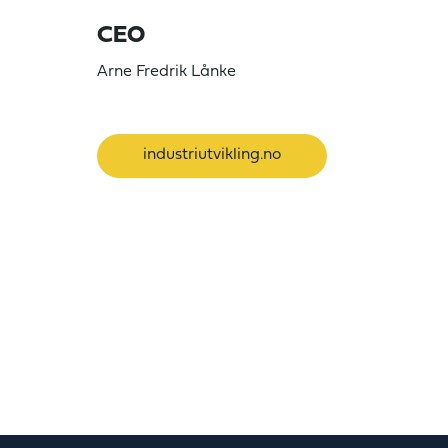
CEO
Arne Fredrik Lånke
industriutvikling.no