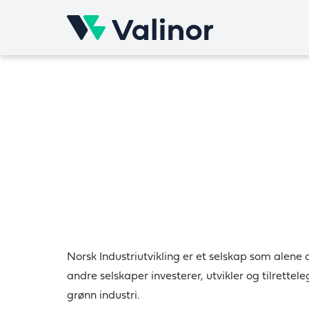
Skip
to
content
Norsk Industriutvikling er et selskap som alene 
andre selskaper investerer, utvikler og tilrett
grønn industri.