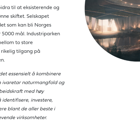
bidra til at eksisterende og
nne skiftet. Selskapet
det som kan bli Norges
r 5000 mål. Industriparken
mellom to store
 rikelig tilgang på
n.
 det essensielt å kombinere
m ivaretar naturmangfold og
rbeidskraft med høy
identifisere, investere,
være
blant de aller beste i
revende virksomheter.