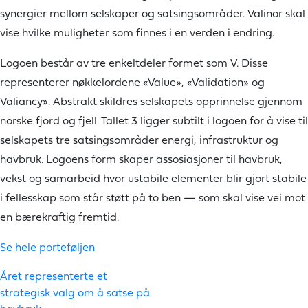
synergier mellom selskaper og satsingsområder. Valinor skal
vise hvilke muligheter som finnes i en verden i endring.
Logoen består av tre enkeltdeler formet som V. Disse
representerer nøkkelordene «Value», «Validation» og
Valiancy». Abstrakt skildres selskapets opprinnelse gjennom
norske fjord og fjell. Tallet 3 ligger subtilt i logoen for å vise til
selskapets tre satsingsområder energi, infrastruktur og
havbruk. Logoens form skaper assosiasjoner til havbruk,
vekst og samarbeid hvor ustabile elementer blir gjort stabile
i fellesskap som står støtt på to ben — som skal vise vei mot
en bærekraftig fremtid.
Se hele porteføljen
Innleggsnavigasjon
Året representerte et
strategisk valg om å satse på