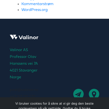
Kommentarstrøm
WordPress.org
Valinor AS
Professor Olav
Hanssens vei 7A
4021 Stavanger
Norge
post@valinor.no
+47 917 00 270
Vi bruker cookies for å sikre at vi gir deg den beste
opplevelsen på vår nettside. Godtar du å bruke