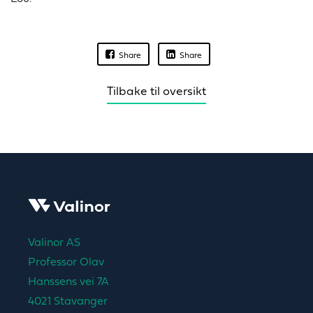
Share
Share
Tilbake til oversikt
Valinor AS
Professor Olav
Hanssens vei 7A
4021 Stavanger