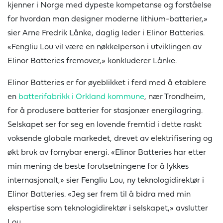
kjenner i Norge med dypeste kompetanse og forståelse
for hvordan man designer moderne lithium-batterier,»
sier Arne Fredrik Lånke, daglig leder i Elinor Batteries.
«Fengliu Lou vil være en nøkkelperson i utviklingen av
Elinor Batteries fremover,» konkluderer Lånke.
Elinor Batteries er for øyeblikket i ferd med å etablere
en
batterifabrikk i Orkland kommune
, nær Trondheim,
for å produsere batterier for stasjonær energilagring.
Selskapet ser for seg en lovende fremtid i dette raskt
voksende globale markedet, drevet av elektrifisering og
økt bruk av fornybar energi. «Elinor Batteries har etter
min mening de beste forutsetningene for å lykkes
internasjonalt,» sier Fengliu Lou, ny teknologidirektør i
Elinor Batteries. «Jeg ser frem til å bidra med min
ekspertise som teknologidirektør i selskapet,» avslutter
Lou.