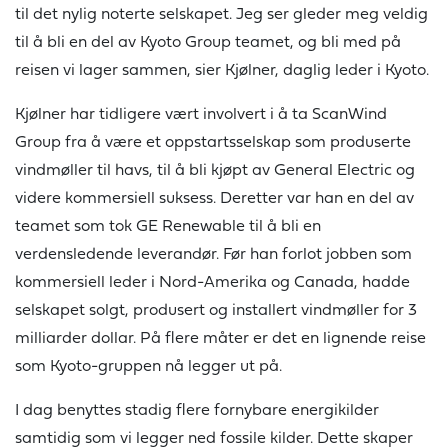
til det nylig noterte selskapet. Jeg ser gleder meg veldig
til å bli en del av Kyoto Group teamet, og bli med på
reisen vi lager sammen, sier Kjølner, daglig leder i Kyoto.
Kjølner har tidligere vært involvert i å ta ScanWind
Group fra å være et oppstartsselskap som produserte
vindmøller til havs, til å bli kjøpt av General Electric og
videre kommersiell suksess. Deretter var han en del av
teamet som tok GE Renewable til å bli en
verdensledende leverandør. Før han forlot jobben som
kommersiell leder i Nord-Amerika og Canada, hadde
selskapet solgt, produsert og installert vindmøller for 3
milliarder dollar. På flere måter er det en lignende reise
som Kyoto-gruppen nå legger ut på.
I dag benyttes stadig flere fornybare energikilder
samtidig som vi legger ned fossile kilder. Dette skaper