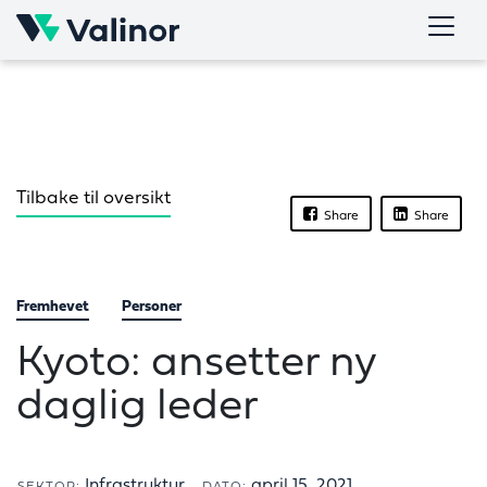
Skip
to
content
Tilbake til oversikt
Share
Share
Fremhevet
Personer
Kyoto: ansetter ny
daglig leder
Infrastruktur
april 15, 2021